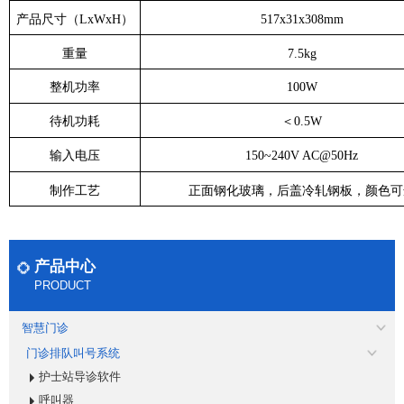
产品尺寸（LxWxH）
517x31x308mm
重量
7.5kg
整机功率
100W
待机功耗
＜0.5W
输入电压
150~240V AC@50Hz
制作工艺
正面钢化玻璃，后盖冷轧钢板，颜色可
产品中心
PRODUCT
智慧门诊
门诊排队叫号系统
护士站导诊软件
呼叫器