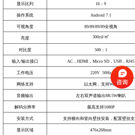
显示比列
16：9
操作系统
Android 7.1
可视角度
89/89/89/89全视角
㎡
300cd/
亮度
对比度
500：1
输入/输出接口
AC，HDMI，Micro SD，USB，RJ45
工作电压
220V 50Hz
网络支持
以太网，支持WiFi
音频输出
左右双声道输出8R/3W喇叭
解码分辨率
最高支持1080P
安装方式
支持横向和竖向壁挂安装，配置壁挂支
显示区域
476x268mm