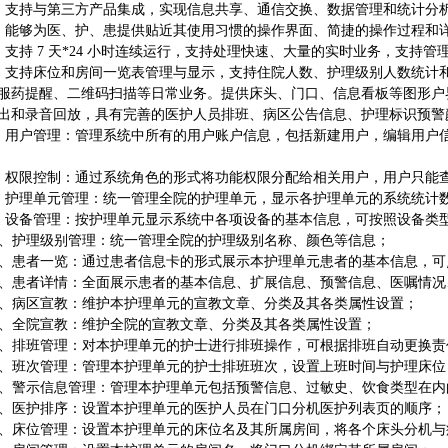
、支持与第三方产品集成，实现信息共享、通信交换、数据管理和统计分
、能够为医、护、患提供贴近其使用习惯的操作界面、简捷的操作过程和
、支持 7 天*24 小时连续运行，支持处理快速、大量的实时业务，支持
、支持床位和房间一览表管理与显示，支持住院人数、护理级别人数统计
服药提醒、二维码扫描等日常业务。提供床头、门口、信息看板等图形户
出和录音回放，具有完善的医护人员排班、病区公告信息、护理标识预警
、用户管理：管理系统中所有的用户账户信息，包括新建用户，编辑用户
、权限控制：通过系统角色的形式将功能权限分配给相关用户，用户只能
、护理单元管理：统一管理全院的护理单元，显示各护理单元的系统统计
、设备管理：按护理单元显示系统中各项设备的基本信息，可按照设备类
0、护理级别管理：统一管理全院的护理级别名称、颜色等信息；
1、患者一览：通过患者信息卡的形式展示本护理单元患者的基本信息，
2、患者详情：全面展示患者的基本信息、扩展信息、预警信息、医嘱情
3、病区宣教：维护本护理单元的宣教文章、分类及其各类属性设置；
4、全院宣教：维护全院的宣教文章、分类及其各类属性设置；
5、排班管理：对本护理单元的护士进行排班操作，可根据排班自动更换责
6、班次管理：管理本护理单元的护士排班班次，设置上班时间与护理床位
7、警示信息管理：管理本护理单元包括预警信息、过敏史、饮食类型在
8、医护排序：设置本护理单元的医护人员在门口分机医护列表页的顺序；
9、床位管理：设置本护理单元的床位名及其所属房间，将各个床头分机