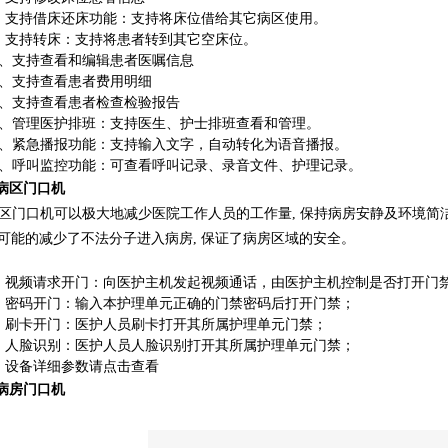
、支持借床还床功能：支持将床位借给其它病区使用。
、支持转床：支持将患者转到其它空床位。
0、支持查看和编辑患者医嘱信息
1、支持查看患者费用明细
2、支持查看患者检查检验报告
3、管理医护排班：支持医生、护士排班查看和管理。
4、紧急播报功能：支持输入文字，自动转化为语音播报。
5、呼叫监控功能：可查看呼叫记录、录音文件、护理记录。
、病区门口机
区门口机可以极大地减少医院工作人员的工作量, 保持病房安静及环境简
可能的减少了不法分子进入病房, 保证了病房区域的安全。
、视频请求开门：向医护主机发起视频通话，由医护主机控制是否打开门
、密码开门：输入本护理单元正确的门禁密码后打开门禁；
、刷卡开门：医护人员刷卡打开其所属护理单元门禁；
、人脸识别：医护人员人脸识别打开其所属护理单元门禁；
、设备详细参数请点击查看
、病房门口机