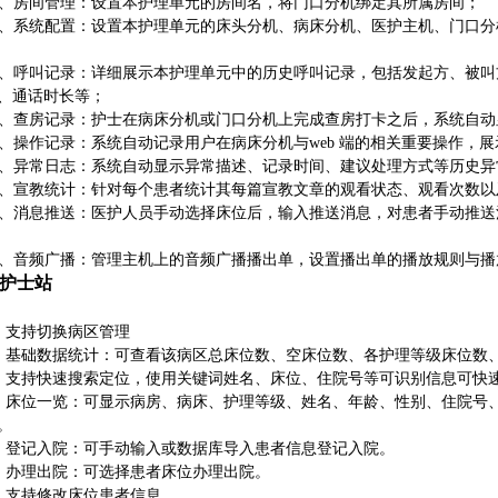
0、房间管理：设置本护理单元的房间名，将门口分机绑定其所属房间；
1、系统配置：设置本护理单元的床头分机、病床分机、医护主机、门口
2、呼叫记录：详细展示本护理单元中的历史呼叫记录，包括发起方、被
、通话时长等；
3、查房记录：护士在病床分机或门口分机上完成查房打卡之后，系统自
4、操作记录：系统自动记录用户在病床分机与web 端的相关重要操作，
5、异常日志：系统自动显示异常描述、记录时间、建议处理方式等历史
6、宣教统计：针对每个患者统计其每篇宣教文章的观看状态、观看次数
7、消息推送：医护人员手动选择床位后，输入推送消息，对患者手动推
8、音频广播：管理主机上的音频广播播出单，设置播出单的播放规则与播
、护士站
、支持切换病区管理
、基础数据统计：可查看该病区总床位数、空床位数、各护理等级床位数
、支持快速搜索定位，使用关键词姓名、床位、住院号等可识别信息可快
、床位一览：可显示病房、病床、护理等级、姓名、年龄、性别、住院号
。
、登记入院：可手动输入或数据库导入患者信息登记入院。
、办理出院：可选择患者床位办理出院。
、支持修改床位患者信息