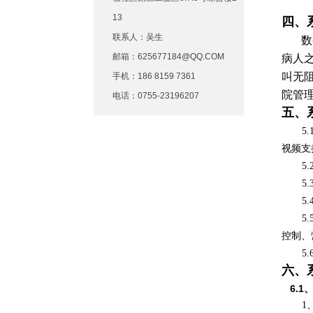
13
四、
联系人：吴生
数字
邮箱：625677184@QQ.COM
病人
叫无
手机：186 8159 7361
院管
电话：0755-23196207
五、
5
视频支持
5
5
5
5
控制、
5
六、
6.1
1