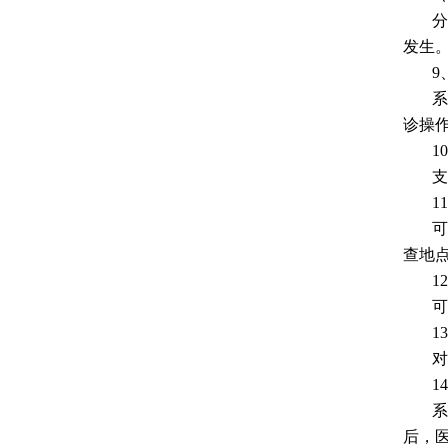
分
发生
9
系
诊操
1
支
1
可
查地
1
可
1
对
1
系
后，