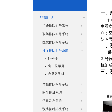
一、
智慧门诊
采血
门诊排队叫号系统
生看
血；
取药排队叫号系统
队叫
医技排队叫号系统
二、
抽血排队叫号系统
采血
叫号器
叫号器
机组
窗口显示屏
三、
自助签到机
体检排队叫号系统
医生排班系统
信息发布系统
预防接种排队系统