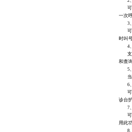
2
可
一次
3
可
时叫
4
支
和查
5
当
6
可
诊台
7
可
用此
8