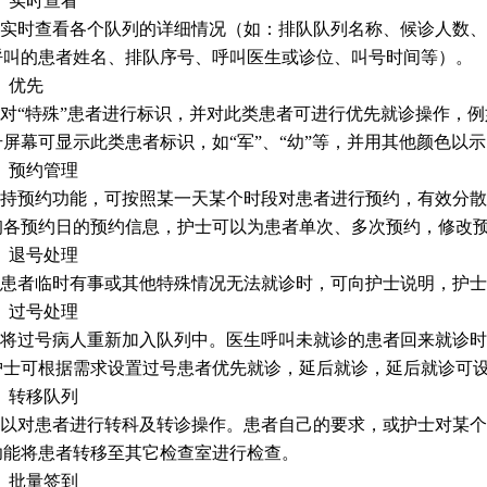
、实时查看
实时查看各个队列的详细情况（如：排队队列名称、候诊人数、
呼叫的患者姓名、排队序号、呼叫医生或诊位、叫号时间等）。
、优先
对“特殊”患者进行标识，并对此类患者可进行优先就诊操作，
号屏幕可显示此类患者标识，如“军”、“幼”等，并用其他颜色以
、预约管理
持预约功能，可按照某一天某个时段对患者进行预约，有效分散
询各预约日的预约信息，护士可以为患者单次、多次预约，修改
、退号处理
患者临时有事或其他特殊情况无法就诊时，可向护士说明，护士
、过号处理
将过号病人重新加入队列中。医生呼叫未就诊的患者回来就诊时
护士可根据需求设置过号患者优先就诊，延后就诊，延后就诊可
、转移队列
以对患者进行转科及转诊操作。患者自己的要求，或护士对某个
功能将患者转移至其它检查室进行检查。
、批量签到