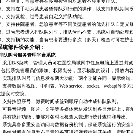
.4、不重复，当患者存在多项检查时对患者不会重复排队。
.5、支持在手动为某患者暂停队列行进的操作，以支持排队期间
.6、支持复检、过号患者自定义插队功能。
.7、支持住院患者、急诊患者等不同类型患者的优先排队自定义
.8、过号患者进入排队队列时，排队号码不变，系统可自动处理
.9、支持预约功能，当有患者要进行多次（多天）检查时可在护
系统部件设备介绍：
、 排队叫号服务管理平台系统
、采用B/S架构，管理人员可在医院局域网中任意电脑上通过浏
，包括系统管理员的添加、权限划分，显示模版的设计，播放内
、实现排队叫号与信息发布两大功能，两个功能在同一显示终端
、支持数据库视图、中间表、Web service、socket、webapi
数据实时交换。
、支持按照序号、缴费时间或签到顺序自动生成排队队列。
、可将音视频、图片、文字等多媒体素材发送到各显示屏上，能
、具有统计功能，能够对各时段检查人数进行统计查询和导出。
、系统具备多重安全访问与数据备份机制，保证系统运行的安全
、系统对所有信息发布显示设备可进行远程控制开关机、定时开